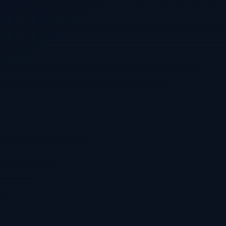
即日起至2017年9月10日，报名截止时间为9月10日。