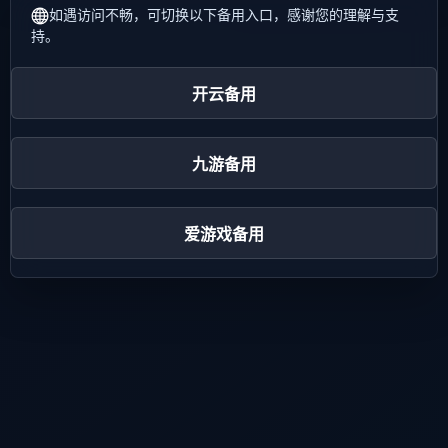
各年级时间安排与初赛相同
考试组别：
小学一、二、三、四、五、六年级
参赛对象：
小学一至六年级学生
考试费用：
三门联报150元，单科暂不接受报名
教材费：
25元/本；
各年级三科合订版，9月1日后领取，另行通知
支付方式：