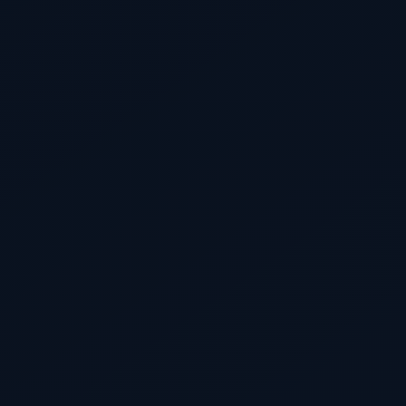
三、比赛形式：
采用初赛、决赛二试制，均为现场笔试。