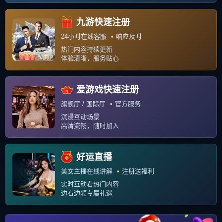
第六届上海小学生英语故事阅写与演讲展评
由《二十一世纪学生英文报》小学版上海地区展评组委会、
智辉文化传播主办。旨在培养学生英语实际运用能力，激发学生英语
学习兴趣，锻炼学生英语思维能力，巩固和加深学生对语言的理解和
运用。
参加对象：
初级组（一年级）、中级组（二、三年级）、高级组（四、
五年级）
初赛时间：2017年11月25日（周六）、11月26日（周日）
材料费：展评材料 110元/套。
说明：展评初、复、决赛均不收报名费。
?
九游
2018年“春蕾杯”全国小学生阅读、思维、英语邀请赛