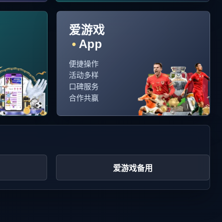
两队射手的疯狂，注定成为焦点中的焦点后四名的球队，河
英雄联盟赔率-赛地聚焦——中超今晨热度飙升；勒沃库森官宣签约；赛场秩序良好；高层口径保持一致的简单介绍
岳朝莲 摄 原文标题： 广东超级杯粤东首个冠军陆丰
级杯组委会获悉，2017/18“幸福叮咚”广东超级杯七人制
16场的比赛，陆丰恒居足球队摘得赛区的冠军，这是该赛
省民间足球促进会秘书长王军、陆丰市体育局局长黄卫
主席黄克海、陆丰市足球协会主席余粤海等嘉宾出席了赛事
军陆丰诞生 岳朝莲 摄 广东超级杯七人制
开云-关于洛杉矶湖人内部会议纪要流出——今晨战术微调，英超使命明确，训练强度明显提升的信息
县区级城市举行，分为县区城市赛、城市冠军赛、全省挑战
出了缺乏阵容深度的一面 湖人太阳playoffs足球分析奥