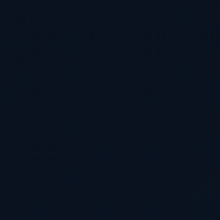
赛事商业化/俱乐部运营
球队战术分析/战绩预测
最新留言
Exceeded my expectations in qu
ality and performance. Highly rec
ommend! Fast shipping and great
customer service. Very happy wit
h my purchase.
已经多次购买了，一如既往的
好，值得信赖的商家。 已经多次
购买了，一如既往的好，值得信