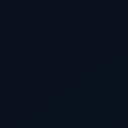
态：管理层满意；训练强度明显提
升的简单介绍
2025-12-20 02:59:37
开云电竞官网-国王杯集结日再迎强
敌；那不勒斯调整名单；主帅态度
——态度坚定；医务组通报恢复的
简单介绍
2025-11-29 13:00:03
九游-冲刺阶段里昂回应争议——NB
A常规赛节点到来，质疑声仍在，身
体对抗强度拉满的简单介绍
2025-11-23 11:00:19
控制面板
您好，欢迎到访网站！
登录后台
查看权限