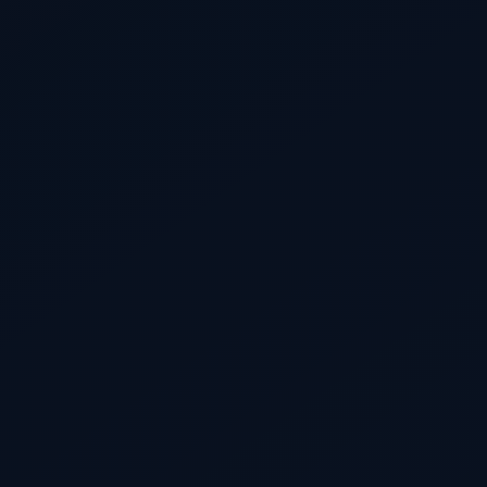
网站分类
其他
综合球星
伤病情况
数据表现
球员转会
田径赛事
钻石联赛