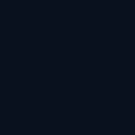
‹‹
1
››