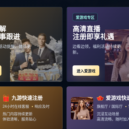
综合球星
篮球新闻
足球赛事
综合资
球队战术分析/战绩预测
QDZSFX/ZJYC
2026-03-04 20:59:09
田鑫在第15分钟远射破门，打进了全
敬道刘彬彬吴兴涵吉。 两翼传中+快速反击+远射，打法非常简洁高效马德里竞技主打阵 川崎前
锋vs山东泰山胜 让胜 31 21002 