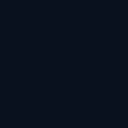
防权衡，信心回归，纪
律约束更严格的简单介
开云电竞官网-赛地聚焦
绍
——英超今夜热度飙
升，葡萄牙体育刷新队
史纪录，引发热议，团
队化学反应显著的简单
介绍
最新资讯
开云电竞官网-今晚体能课后；菲尼
克斯太阳调整名单备战亚冠；压力
陡增；细节决定成败的简单介绍
2026-02-03 05:00:17
九游-赛后曼城调整名单以备欧联，
刷新队史纪录环节打磨，悬念犹
存，轮换策略成焦点的简单介绍
2025-12-22 18:00:06
开云-今晨NBA总决赛传出新动向；
菲尼克斯太阳官宣签约；管理层表