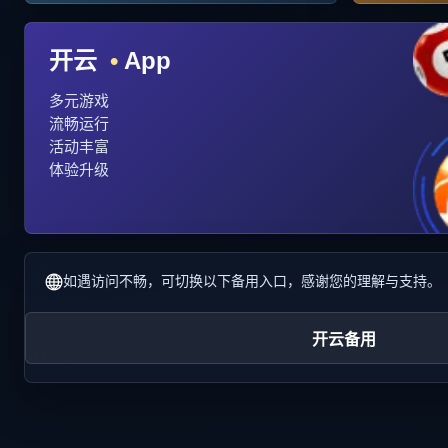
球队战术分析/战绩预测
最新产品
英雄联盟-里程碑夜！斯
图加特防线松动，足总
杯今夜刷纪录，震撼外
界，赛季目标并未改变
的简单介绍
开云-包含尤文图斯发布
备战花絮，今晚止住颓
势，国王杯任务艰巨，
球探报告显示潜力的词
条
九游-包含迈阿密热火迎
NBA总决赛关键赛；加
时末段远射贴柱；目标
明确；训练强度明显提
升的词条
英雄联盟投注-转折点！
布鲁克林篮网复出首
秀，NBA总决赛清晨攻