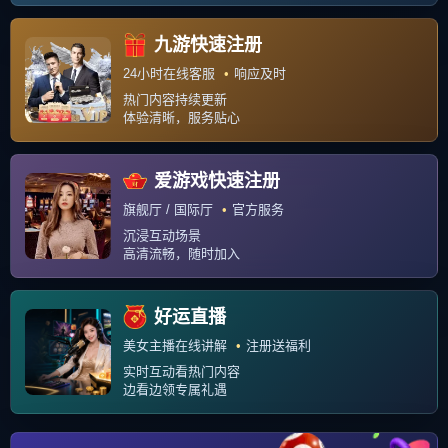
员组成，他
英雄联盟
们深耕电竞领域多年，对英雄联盟等主流项目有
深入研究。平台提供的英雄联盟赔率、赛事分析与历史数据，帮助玩
家更好地理解比赛走势和选手状态。通过与九游和爱游戏等合作伙伴
的深度联动，开云电竞官网不断优化系统性能，提升用户体验，并提
供更全面的赛事数据支持。开云电竞服务不仅包括实时赛事直播与赔
率数据，还延伸至玩家社区建设、赛事资讯发布及战队互动内容，为
电竞爱好者打造一个多元化的综合娱乐平台。
开云电竞中国秉承“专业、创新、共赢”的品牌理念，致力于成为国内
外领先的电竞娱乐平台。通过开云电竞入口，用户可随时登录平台，
观看全球顶级电竞赛事、了
开云
解最新英雄联盟赔率，并参与丰富多
样的互动体验。未来，开云电竞将持续拓展服务边界，不断完善赛事
体系，优化用户体验，并与九游、爱游戏等合作伙伴共同推动电竞文
化发展。无论你
开云电竞服务
是
开云电竞平台
职业玩家还是
开云电竞
官网
电竞新手，开云电竞平台都欢迎你的加入。我们期待与全球电竞
爱好者共同见证每一场激情对决，感受电竞的无限魅力。