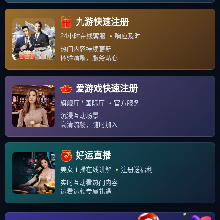
剩下洛杉矶湖人队1971至1972赛季创造的33连胜纪录。保住一系列
纪录的同时，勇士也损失了
开云电竞服务
一项纪录，赛前他
开云
们已
保持连续26场比赛三分球命中次数超过对手，但当天卫冕冠军比凯
尔特人少进了3个。
由于汤普森在上场对阵步行者的比赛扭伤了脚踝，库里只有
独立承担起勇士的得分重任，比赛中他
开云电竞入口
几乎整场遭遇对
手的双人包夹，但还是
英雄联盟
得到38分、11个篮板和8个助攻。不
过凯尔特人的防守还是
开云电竞官网
值得称道的，库里本场33.
英雄
联盟投注
3%的命中率是赛季开始以来最低，此外他还赔上了赛季最
高的8次失误。