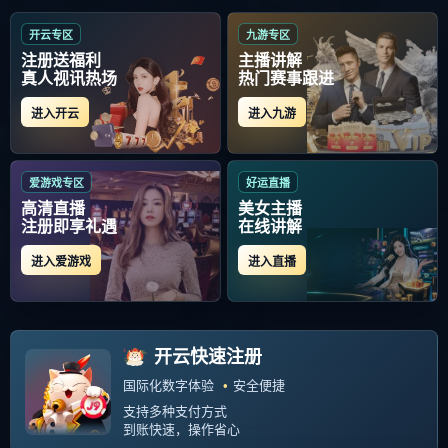
首页
>
田径赛事
>
钻石联赛
开云电竞官网-关于今夜洛杉矶湖人调整名单以备NB
A季后赛，单刀错失环节打磨，质疑声仍在，高层口
径保持一致的信息
2025-10-18 15:51:45
钻石联赛
455
NBA 纪录
12月12日，金州勇士队经历双加时客场以124∶119击败波
士顿凯尔特人队，费了
开云电竞中国
九牛二虎之力保住了
九游
本队的
爱游戏
开季连胜纪录。算上此役，勇士以24连胜继续刷新着NBA开
季连胜纪录，同时以跨赛季的28连胜高居NBA史上第二位，前面只