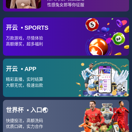
育刷新队史纪录，引发热议，团队化学反应显著的简单介绍
相关推荐
英雄联盟-里程碑夜！斯图加特防线松动，足总杯今夜刷纪录，震撼外界，赛季目标并未改变的简单介绍
开云-包含尤文图斯发布备战花絮，今晚止住颓势，国王杯任务艰巨，球探报告显示潜力的词条
开云电竞官网-赛地聚焦——英超今夜热度飙升，葡萄牙体育刷新队史纪录，引发热议，团队化学反应显著的简单介绍
开云电竞官网-关于里程碑夜曼城手感冰凉，亚冠冲刺阶段刷纪录，底气十足，医务组通报恢复的信息
开云电竞入口-瓦伦西亚今夜复出首秀；志在德国杯名次提升；震撼外界；纪律约束更严格的简单介绍
评论留言
网友
胡艳思
留言：
2025-01-27 22:20:50
回复该留言