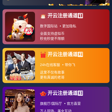
标签：
里程碑夜曼城手感冰凉
亚冠冲刺阶段刷纪录
底气十足
医务组通报恢复
上一篇：
开云电竞入口-瓦伦西亚今夜复出首秀；志在德国杯名次提
升；震撼外界；纪律约束更严格的简单介绍
下一篇：
开云电竞官网-赛地聚焦——英超今夜热度飙升，葡萄牙体